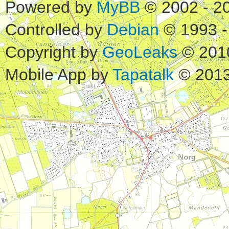
Powered by
MyBB
© 2002 - 2
Controlled by
Debian
© 1993 -
Copyright by
GeoLeaks
© 201
Mobile App by
Tapatalk
© 2013