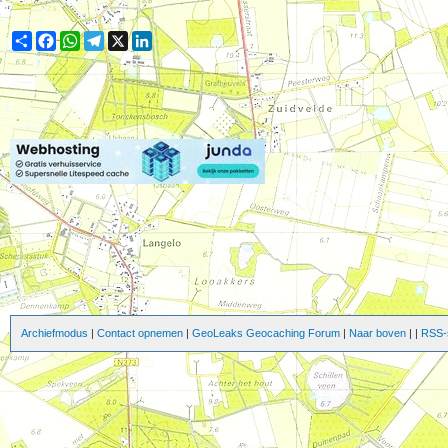
Share
Facebook
WhatsApp
Telegram
X
LinkedIn
Archiefmodus
|
Contact opnemen
|
GeoLeaks Geocaching Forum
|
Naar boven
|
|
RSS-s