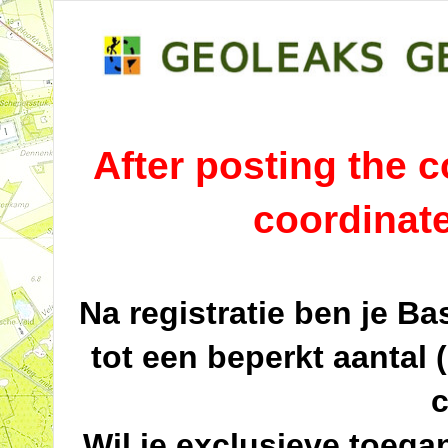
After posting the co
coordinat
Na registratie ben je B
tot een beperkt aantal 
c
Wil je exclusieve toega