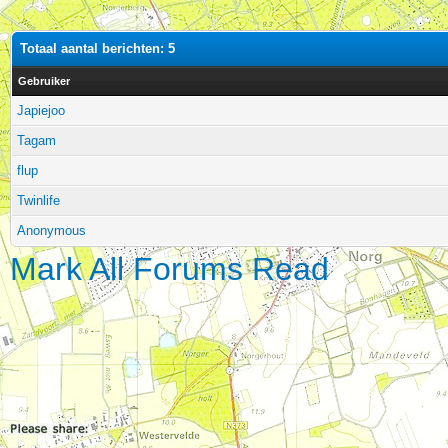
Totaal aantal berichten: 5
Gebruiker
Japiejoo
Tagam
flup
Twinlife
Anonymous
Mark All Forums Read