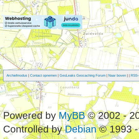
Archiefmodus
|
Contact opnemen
|
GeoLeaks Geocaching Forum
|
Naar boven
|
|
RSS-s
Powered by
MyBB
© 2002 - 2
Controlled by
Debian
© 1993 -