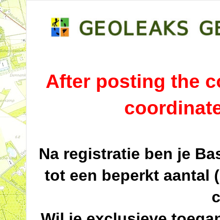
After posting the co
coordinat
Na registratie ben je B
tot een beperkt aantal 
c
Wil je exclusieve toega