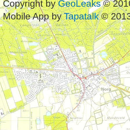
Copyright by
GeoLeaks
© 201
Mobile App by
Tapatalk
© 2013