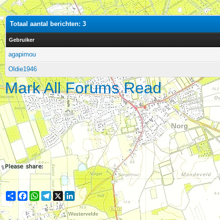
Totaal aantal berichten: 3
Gebruiker
agapimou
Oldie1946
Mark All Forums Read
Share
Facebook
WhatsApp
Telegram
X
LinkedIn