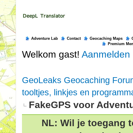
Adventure Lab
Contact
Geocaching Maps
Premium Me
Welkom gast!
Aanmelden
GeoLeaks Geocaching Foru
tooltjes, linkjes en programm
FakeGPS voor Adventu
NL: Wil je toegang t