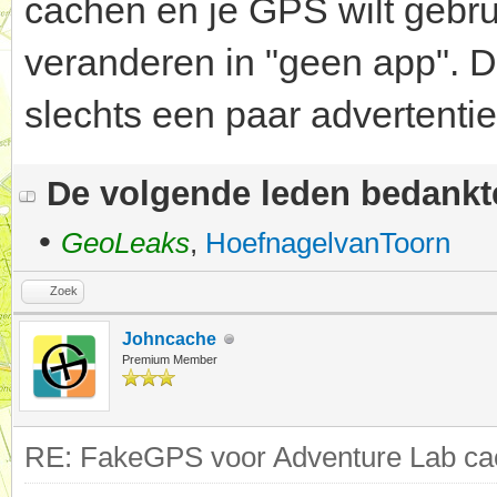
cachen en je GPS wilt gebru
veranderen in "geen app". Dr
slechts een paar advertentie
De volgende leden bedank
•
GeoLeaks
,
HoefnagelvanToorn
Zoek
Johncache
Premium Member
RE: FakeGPS voor Adventure Lab cac