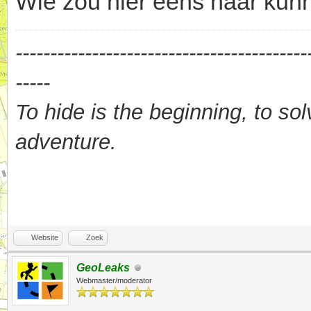
Wie zou hier eens naar kun
------------------------------------------
-----
To hide is the beginning, to sol
adventure.
Website
Zoek
GeoLeaks
Webmaster/moderator