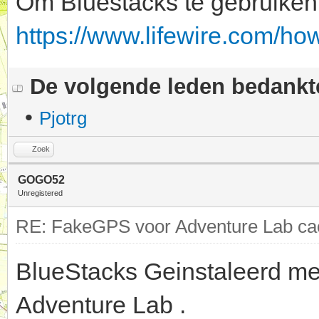
Om Bluestacks te gebruiken, 
https://www.lifewire.com/ho
De volgende leden bedank
•
Pjotrg
Zoek
GOGO52
Unregistered
RE: FakeGPS voor Adventure Lab cac
BlueStacks Geinstaleerd me
Adventure Lab .