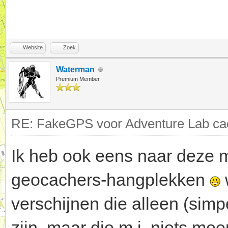
Website
Zoek
Waterman
Premium Member
RE: FakeGPS voor Adventure Lab cac
Ik heb ook eens naar deze m
geocachers-hangplekken
verschijnen die alleen (sim
zijn, maar die m.i. niets m