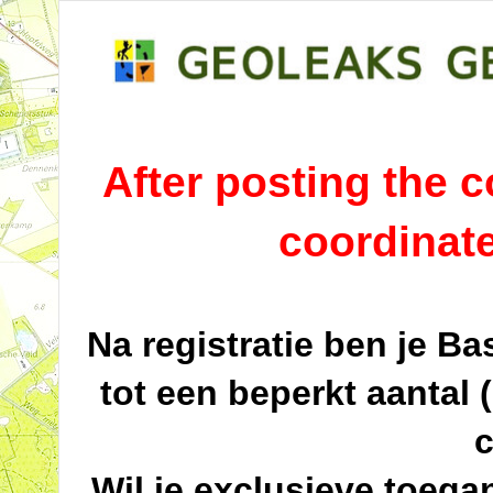
After posting the co
coordinat
Na registratie ben je B
tot een beperkt aantal 
c
Wil je exclusieve toega