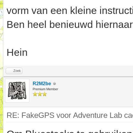
vorm van een kleine instruct
Ben heel benieuwd hiernaar
Hein
Zoek
R2M2be
Premium Member
RE: FakeGPS voor Adventure Lab cac