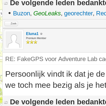
De volgende leden bedank
•
Buzon
,
GeoLeaks
,
georechter
,
Red
Zoek
Eluna1
Premium Member
RE: FakeGPS voor Adventure Lab cac
Persoonlijk vindt ik dat je d
we toch mee bezig als je het
De volgende leden bedank