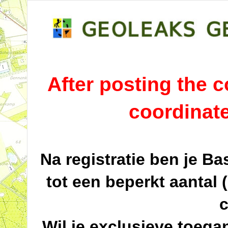
After posting the co
coordinat
Na registratie ben je B
tot een beperkt aantal 
c
Wil je exclusieve toega