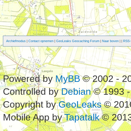
Archiefmodus
|
Contact opnemen
|
GeoLeaks Geocaching Forum
|
Naar boven
|
|
RSS-s
Powered by
MyBB
© 2002 - 2
Controlled by
Debian
© 1993 -
Copyright by
GeoLeaks
© 201
Mobile App by
Tapatalk
© 2013