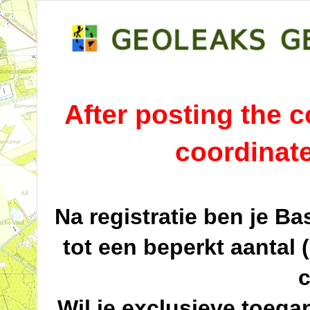
After posting the co
coordinat
Na registratie ben je B
tot een beperkt aantal 
c
Wil je exclusieve toega