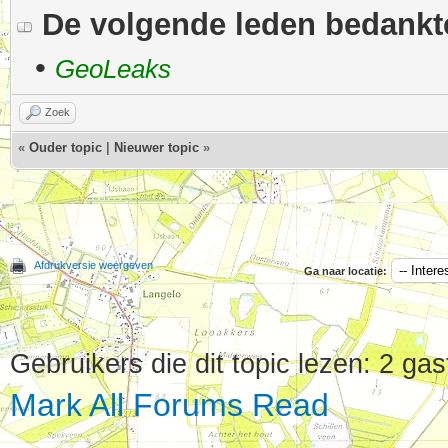
De volgende leden bedank
•
GeoLeaks
Zoek
«
Ouder topic
|
Nieuwer topic
»
Afdrukversie weergeven
Ga naar locatie:
Gebruikers die dit topic lezen: 2 gas
Mark All Forums Read