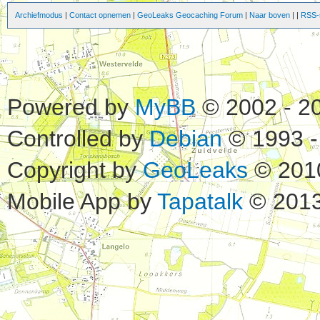
Archiefmodus
|
Contact opnemen
|
GeoLeaks Geocaching Forum
|
Naar boven
|
|
RSS-s
Powered by
MyBB
© 2002 - 2
Controlled by
Debian
© 1993 -
Copyright by
GeoLeaks
© 201
Mobile App by
Tapatalk
© 2013