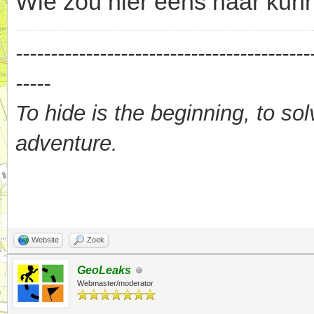
Wie zou hier eens naar kun
------------------------------------------
-----
To hide is the beginning, to sol
adventure.
Website
Zoek
GeoLeaks
Webmaster/moderator