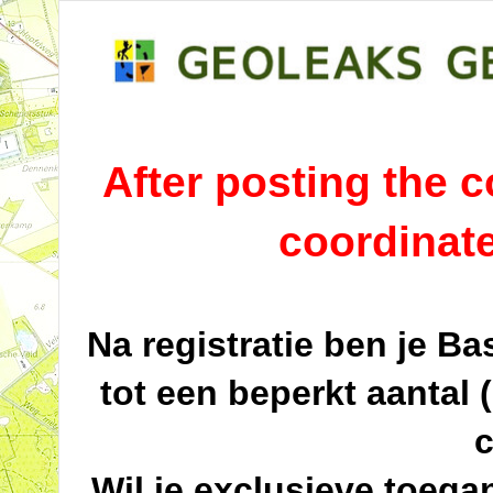
After posting the co
coordinat
Na registratie ben je B
tot een beperkt aantal 
c
Wil je exclusieve toega