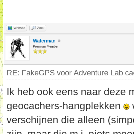
Website
Zoek
Waterman
Premium Member
RE: FakeGPS voor Adventure Lab cac
Ik heb ook eens naar deze m
geocachers-hangplekken
verschijnen die alleen (sim
zijn, maar die m.i. niets m