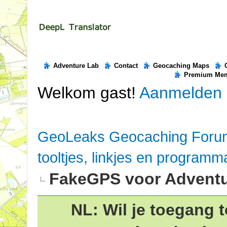
Adventure Lab
Contact
Geocaching Maps
Premium Me
Welkom gast!
Aanmelden
GeoLeaks Geocaching Foru
tooltjes, linkjes en programm
FakeGPS voor Adventu
NL: Wil je toegang t