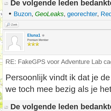
De volgende leden bedank
•
Buzon
,
GeoLeaks
,
georechter
,
Red
Zoek
Eluna1
Premium Member
RE: FakeGPS voor Adventure Lab cac
Persoonlijk vindt ik dat je d
we toch mee bezig als je het
De volgende leden bedank