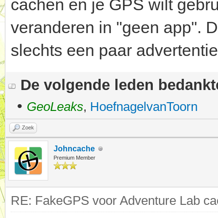
cachen en je GPS wilt gebru
veranderen in "geen app". Dr
slechts een paar advertentie
De volgende leden bedank
•
GeoLeaks
,
HoefnagelvanToorn
Zoek
Johncache
Premium Member
RE: FakeGPS voor Adventure Lab cac