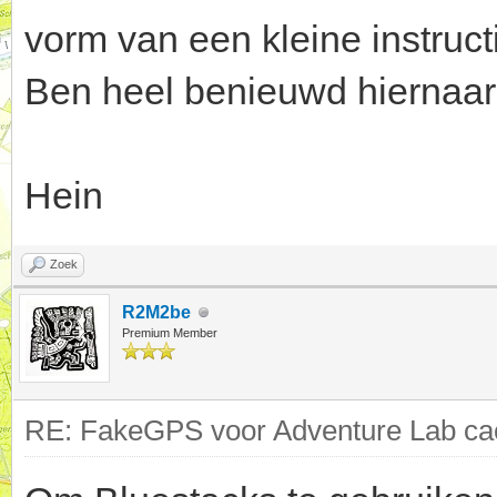
vorm van een kleine instruct
Ben heel benieuwd hiernaar
Hein
Zoek
R2M2be
Premium Member
RE: FakeGPS voor Adventure Lab cac