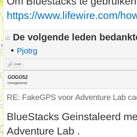
Om Bluestacks te gebruiken, 
https://www.lifewire.com/ho
De volgende leden bedank
•
Pjotrg
Zoek
GOGO52
Unregistered
RE: FakeGPS voor Adventure Lab cac
BlueStacks Geinstaleerd me
Adventure Lab .