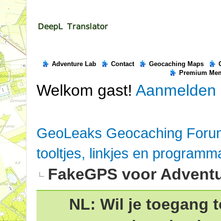
Adventure Lab
Contact
Geocaching Maps
Premium Me
Welkom gast!
Aanmelden
GeoLeaks Geocaching Foru
tooltjes, linkjes en programm
FakeGPS voor Adventu
NL: Wil je toegang t