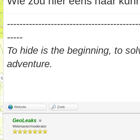
Wie zou hier eens naar kun
------------------------------------------
-----
To hide is the beginning, to sol
adventure.
Website
Zoek
GeoLeaks
Webmaster/moderator