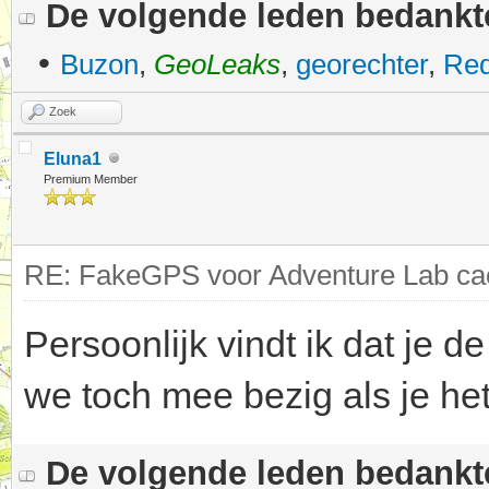
De volgende leden bedank
•
Buzon
,
GeoLeaks
,
georechter
,
Red
Zoek
Eluna1
Premium Member
RE: FakeGPS voor Adventure Lab cac
Persoonlijk vindt ik dat je d
we toch mee bezig als je het
De volgende leden bedank