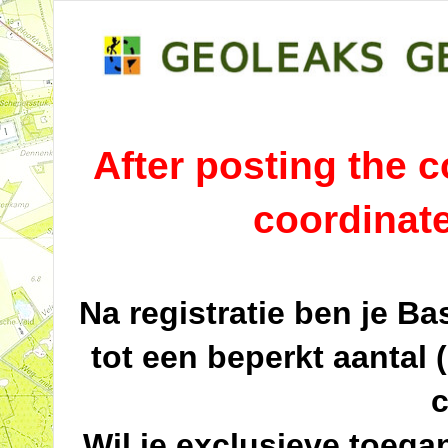
After posting the co
coordinat
Na registratie ben je B
tot een beperkt aantal 
c
Wil je exclusieve toega