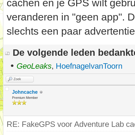
cachen en je GPS wilt gebru
veranderen in "geen app". Dr
slechts een paar advertentie
De volgende leden bedank
•
GeoLeaks
,
HoefnagelvanToorn
Zoek
Johncache
Premium Member
RE: FakeGPS voor Adventure Lab cac