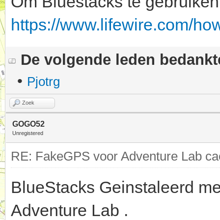
Om Bluestacks te gebruiken, 
https://www.lifewire.com/ho
De volgende leden bedank
•
Pjotrg
Zoek
GOGO52
Unregistered
RE: FakeGPS voor Adventure Lab cac
BlueStacks Geinstaleerd me
Adventure Lab .