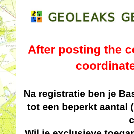
After posting the co
coordinat
Na registratie ben je B
tot een beperkt aantal 
c
Wil je exclusieve toega