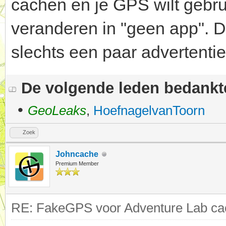
cachen en je GPS wilt gebru
veranderen in "geen app". Dr
slechts een paar advertentie
De volgende leden bedank
•
GeoLeaks
,
HoefnagelvanToorn
Zoek
Johncache
Premium Member
RE: FakeGPS voor Adventure Lab cac