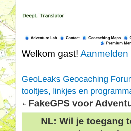
Adventure Lab
Contact
Geocaching Maps
Premium Me
Welkom gast!
Aanmelden
GeoLeaks Geocaching Foru
tooltjes, linkjes en programm
FakeGPS voor Adventu
NL: Wil je toegang t