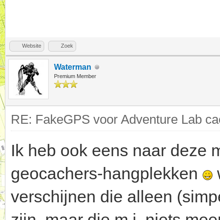
Website
Zoek
Waterman
Premium Member
RE: FakeGPS voor Adventure Lab cac
Ik heb ook eens naar deze m
geocachers-hangplekken
verschijnen die alleen (sim
zijn, maar die m.i. niets m