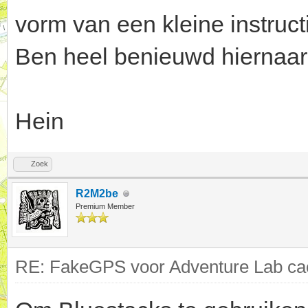
vorm van een kleine instruct
Ben heel benieuwd hiernaar
Hein
Zoek
R2M2be
Premium Member
RE: FakeGPS voor Adventure Lab cac