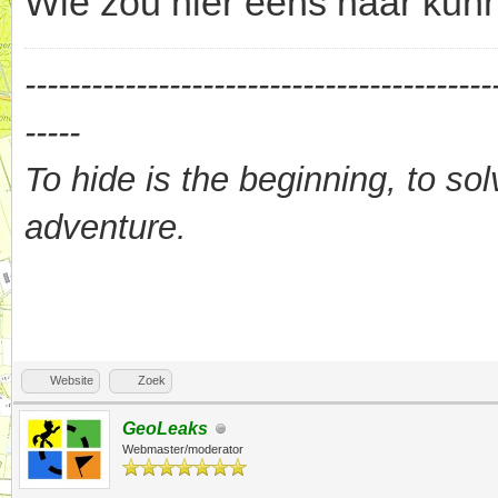
Wie zou hier eens naar kun
------------------------------------------
-----
To hide is the beginning, to sol
adventure.
Website
Zoek
GeoLeaks
Webmaster/moderator