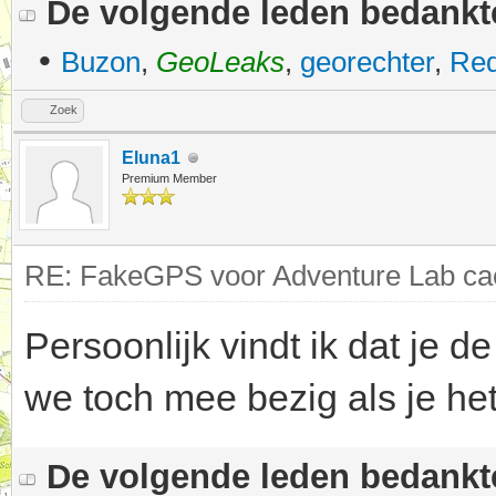
De volgende leden bedank
•
Buzon
,
GeoLeaks
,
georechter
,
Red
Zoek
Eluna1
Premium Member
RE: FakeGPS voor Adventure Lab cac
Persoonlijk vindt ik dat je d
we toch mee bezig als je het
De volgende leden bedank