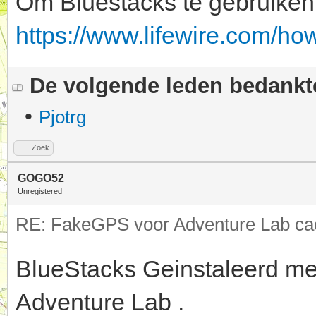
Om Bluestacks te gebruiken, 
https://www.lifewire.com/ho
De volgende leden bedank
•
Pjotrg
Zoek
GOGO52
Unregistered
RE: FakeGPS voor Adventure Lab cac
BlueStacks Geinstaleerd me
Adventure Lab .