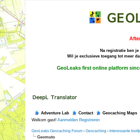
Afte
Na registratie ben j
Wil je exclusieve toegang tot meer 
GeoLeaks first online platform sin
Adventure Lab
Contact
Geocaching Maps
Welkom gast!
Aanmelden
Registreren
GeoLeaks Geocaching Forum
›
Geocaching
›
Interessante toolt
Geomuto