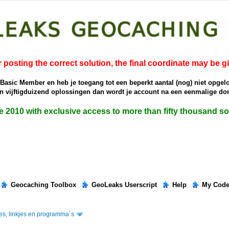
r posting the correct solution, the final coordinate may be g
e Basic Member en heb je toegang tot een beperkt aantal (nog) niet opgel
dan vijftigduizend oplossingen dan wordt je account na een eenmalige 
ce 2010 with exclusive access to more than fifty thousand 
Geocaching Toolbox
GeoLeaks Userscript
Help
My Cod
jes, linkjes en programma´s