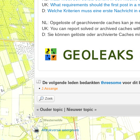
UK:
What requirements should the first post in a
D:
Welche Kriterien muss eine erste Nachricht in 
NL: Opgeloste of gearchiveerde caches kan je 
UK: You can report solved or archived caches wit
D: Sie können gelöste oder archivierte Caches mi
De volgende leden bedankten
threesome
voor dit 
•
J.Assange
Zoek
«
Ouder topic
|
Nieuwer topic
»
Afdrukversie weergeven