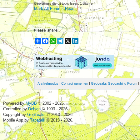
Gebruikers die dit topic lezen: 1 gast(en)
Mark All Forums Read
Share
Facebook
WhatsApp
Telegram
X
LinkedIn
Archiefmodus
|
Contact opnemen
|
GeoLeaks Geocaching Forum
Powered by
MyBB
© 2002 - 2026.
Controlled by
Debian
© 1993 - 2026.
Copyright by
GeoLeaks
© 2010 - 2026.
Mobile App by
Tapatalk
© 2013 - 2026.