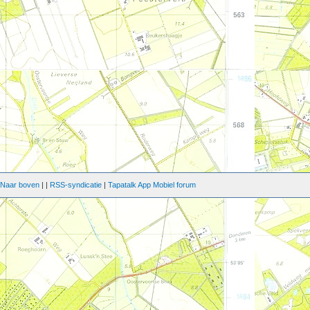
|
Naar boven
|
|
RSS-syndicatie
|
Tapatalk App Mobiel forum