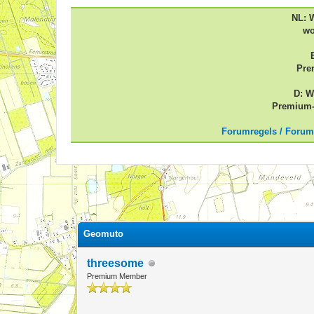
NL: 
wo
Pre
D: W
Premium-
Forumregels / Forum
7 stemmen - gemiddelde waardering is 3
1
2
3
4
5
Geomuto
threesome
Premium Member