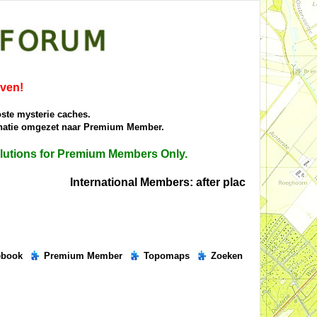
iven!
oste mysterie caches.
donatie omgezet naar Premium Member.
solutions for Premium Members Only.
International Members: after placing the right s
ebook
Premium Member
Topomaps
Zoeken