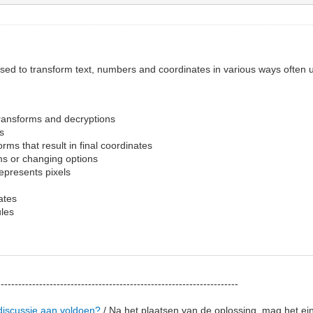
 used to transform text, numbers and coordinates in various ways often
ansforms and decryptions
es
rms that result in final coordinates
ms or changing options
epresents pixels
ates
ules
---------------------------------------------------------------------
discussie aan voldoen?
/
Na het plaatsen van de oplossing,
mag het ei