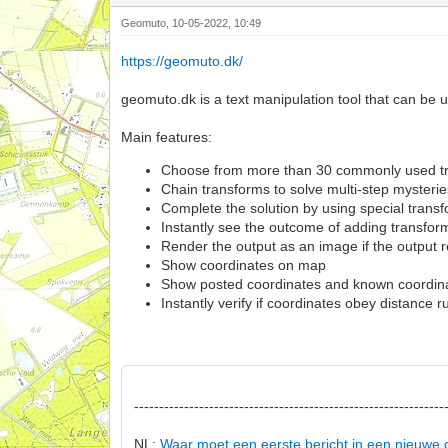
Geomuto, 10-05-2022, 10:49
https://geomuto.dk/
geomuto.dk is a text manipulation tool that can be
Main features:
Choose from more than 30 commonly used tr
Chain transforms to solve multi-step mysteri
Complete the solution by using special transfo
Instantly see the outcome of adding transfor
Render the output as an image if the output r
Show coordinates on map
Show posted coordinates and known coordin
Instantly verify if coordinates obey distance r
--------------------------------------------------------------
NL:
Waar moet een eerste bericht in een nieuwe 