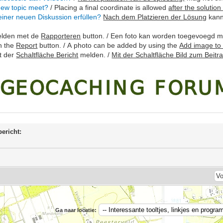
 new topic meet?
/ Placing a final coordinate is allowed
after the solution 
einer neuen Diskussion erfüllen?
Nach dem Platzieren der Lösung
kann
melden met de
Rapporteren
button. / Een foto kan worden toegevoegd 
h the
Report
button. / A photo can be added by using the
Add image to
t der
Schaltfläche Bericht
melden. /
Mit der Schaltfläche Bild zum Beitr
bericht:
Ga naar locatie: