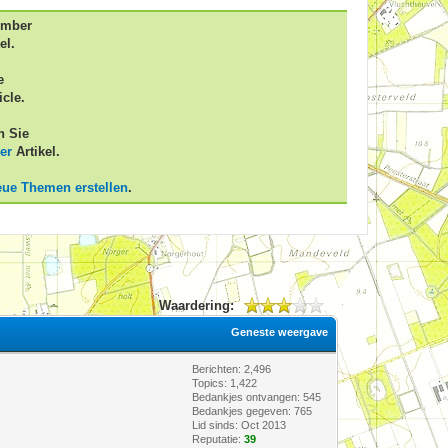
ember
el.
e
icle.
n Sie
er
Artikel.
eue Themen erstellen
.
Waardering:
Geneste weergave
Berichten: 2,496
Topics: 1,422
Bedankjes ontvangen:
545
Bedankjes gegeven: 765
Lid sinds: Oct 2013
Reputatie:
39