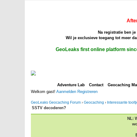
Afte
Na registratie ben j
Wil je exclusieve toegang tot meer 
GeoLeaks first online platform sin
Adventure Lab
Contact
Geocaching M
Welkom gast!
Aanmelden
Registreren
GeoLeaks Geocaching Forum
›
Geocaching
›
Interessante toolt
SSTV decoderen?
NL: 
wo