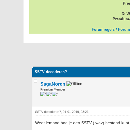
Pre
D: W
Premium-
Forumregels / Forum
69 stemmen - gemiddelde waardering is 2.96
1
2
3
4
5
SSTV decoderen?
SagaNoren
Premium Member
SSTV decoderen?, 01-01-2019, 23:21
Weet iemand hoe je een SSTV (.wav) bestand kunt