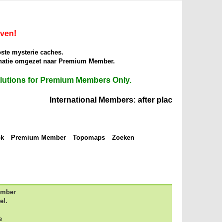
iven!
oste mysterie caches.
donatie omgezet naar Premium Member.
solutions for Premium Members Only.
International Members: after placing the right 
ok
Premium Member
Topomaps
Zoeken
ember
el.
e