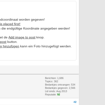
ndcoordinaat worden gegeven!
is placed first!
 die endgültige Koordinate angegeben werden!
met de
Add image to post
knop.
 post
button.
ag hinzufügen
kann ein Foto hinzugefügt werden.
Berichten: 1,686
Topics: 362
Bedankjes ontvangen:
534
Bedankjes gegeven: 2,566
Lid sinds: Aug 2013
Reputatie:
92
#2