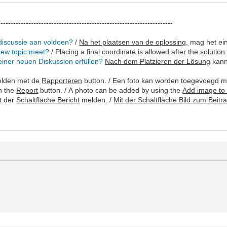
---------------------------------------------------------------------
discussie aan voldoen?
/
Na het plaatsen van de oplossing,
mag het ei
 new topic meet?
/ Placing a final coordinate is allowed
after the solution 
einer neuen Diskussion erfüllen?
Nach dem Platzieren der Lösung
kann
melden met de
Rapporteren
button. / Een foto kan worden toegevoegd 
h the
Report
button. / A photo can be added by using the
Add image to
t der
Schaltfläche Bericht
melden. /
Mit der Schaltfläche Bild zum Beitr