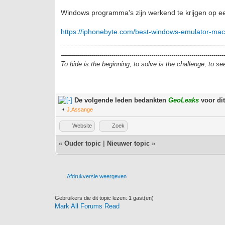
Windows programma's zijn werkend te krijgen op 
https://iphonebyte.com/best-windows-emulator-ma
---------------------------------------------------------------------------------
To hide is the beginning, to solve is the challenge, to se
De volgende leden bedankten
GeoLeaks
voor dit
•
J.Assange
Website
Zoek
«
Ouder topic
|
Nieuwer topic
»
Afdrukversie weergeven
Gebruikers die dit topic lezen: 1 gast(en)
Mark All Forums Read