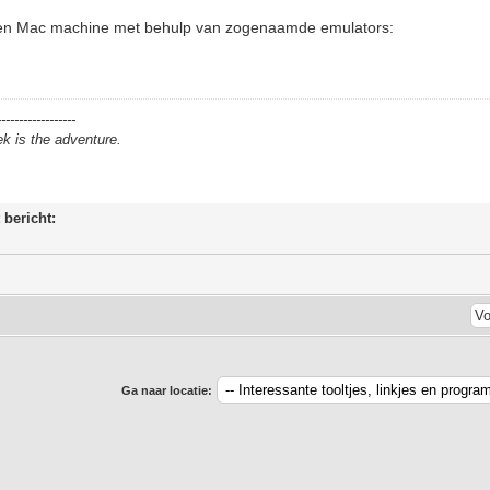
een Mac machine met behulp van zogenaamde emulators:
c
------------------
ek is the adventure.
 bericht:
Ga naar locatie: