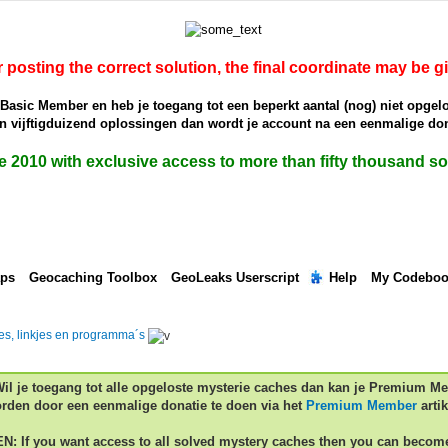
r posting the correct solution, the final coordinate may be g
e Basic Member en heb je toegang tot een beperkt aantal (nog) niet opgel
dan vijftigduizend oplossingen dan wordt je account na een eenmalige 
ce 2010 with exclusive access to more than fifty thousand 
aps
Geocaching Toolbox
GeoLeaks Userscript
Help
My Codebo
jes, linkjes en programma´s
Wil je toegang tot alle opgeloste mysterie caches dan kan je Premium M
rden door een eenmalige donatie te doen via het
Premium Member
artik
EN: If you want access to all solved mystery caches then you can becom