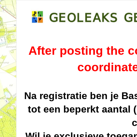
After posting the co
coordinat
Na registratie ben je B
tot een beperkt aantal 
c
Wil je exclusieve toega