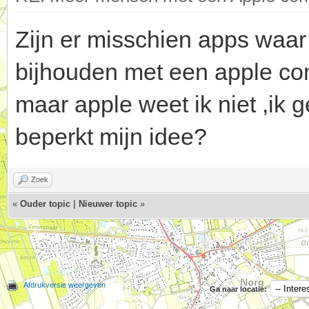
Zijn er misschien apps waa
bijhouden met een apple co
maar apple weet ik niet ,ik
beperkt mijn idee?
Zoek
«
Ouder topic
|
Nieuwer topic
»
Afdrukversie weergeven
Ga naar locatie: