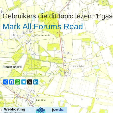
Gebruikers die dit topic lezen: 1 gas
Mark All Forums Read
Share
Facebook
WhatsApp
Telegram
X
LinkedIn