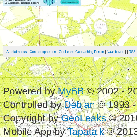
Archiefmodus
|
Contact opnemen
|
GeoLeaks Geocaching Forum
|
Naar boven
|
|
RSS-s
Powered by
MyBB
© 2002 - 2
Controlled by
Debian
© 1993 -
Copyright by
GeoLeaks
© 201
Mobile App by
Tapatalk
© 2013