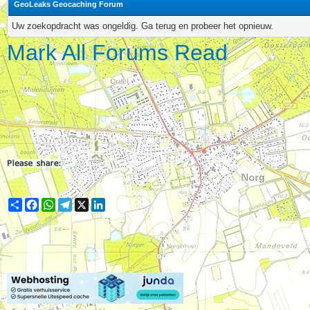
GeoLeaks Geocaching Forum
Uw zoekopdracht was ongeldig. Ga terug en probeer het opnieuw.
Mark All Forums Read
Share
Facebook
WhatsApp
Telegram
X
LinkedIn