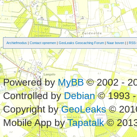
Archiefmodus
|
Contact opnemen
|
GeoLeaks Geocaching Forum
|
Naar boven
|
|
RSS-s
Powered by
MyBB
© 2002 - 2
Controlled by
Debian
© 1993 -
Copyright by
GeoLeaks
© 201
Mobile App by
Tapatalk
© 2013