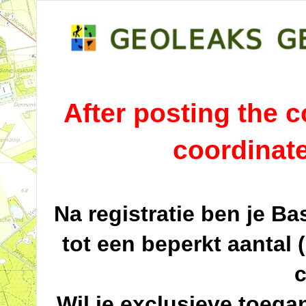
After posting the co
coordinat
Na registratie ben je B
tot een beperkt aantal 
c
Wil je exclusieve toega