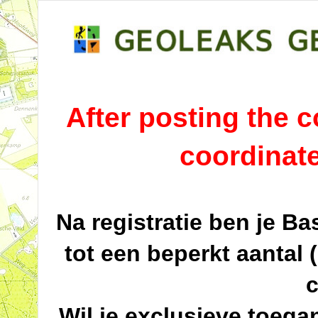
After posting the co
coordinat
Na registratie ben je B
tot een beperkt aantal 
c
Wil je exclusieve toega