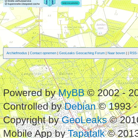
Archiefmodus
|
Contact opnemen
|
GeoLeaks Geocaching Forum
|
Naar boven
|
|
RSS-s
Powered by
MyBB
© 2002 - 2
Controlled by
Debian
© 1993 -
Copyright by
GeoLeaks
© 201
Mobile App by
Tapatalk
© 2013