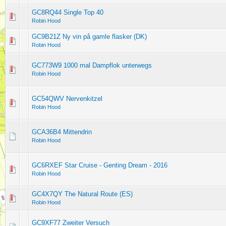
GC8RQ44 Single Top 40
Robin Hood
GC9B21Z Ny vin på gamle flasker (DK)
Robin Hood
GC773W9 1000 mal Dampflok unterwegs
Robin Hood
GC54QWV Nervenkitzel
Robin Hood
GCA36B4 Mittendrin
Robin Hood
GC6RXEF Star Cruise - Genting Dream - 2016
Robin Hood
GC4X7QY The Natural Route (ES)
Robin Hood
GC9XF77 Zweiter Versuch