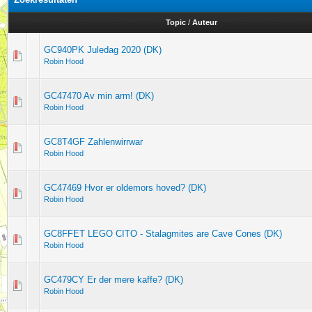
Topic
/
Auteur
GC940PK Juledag 2020 (DK)
Robin Hood
GC47470 Av min arm! (DK)
Robin Hood
GC8T4GF Zahlenwirrwar
Robin Hood
GC47469 Hvor er oldemors hoved? (DK)
Robin Hood
GC8FFET LEGO CITO - Stalagmites are Cave Cones (DK)
Robin Hood
GC479CY Er der mere kaffe? (DK)
Robin Hood