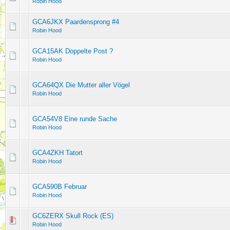
Robin Hood
GCA6JKX Paardensprong #4
Robin Hood
GCA15AK Doppelte Post ?
Robin Hood
GCA64QX Die Mutter aller Vögel
Robin Hood
GCA54V8 Eine runde Sache
Robin Hood
GCA4ZKH Tatort
Robin Hood
GCA590B Februar
Robin Hood
GC6ZERX Skull Rock (ES)
Robin Hood