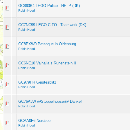
GC863B4 LEGO Police - HELP (DK)
Robin Hood
GC7NC99 LEGO CITO - Teamwork (DK)
Robin Hood
GC8PXW0 Petanque in Oldenburg
Robin Hood
GC6NE10 Valhalla´s Runenstein II
Robin Hood
GC979HR Geistesblitz
Robin Hood
GC76A3W @Stoppelhopser@ Danke!
Robin Hood
GCAA0F6 Nordsee
Robin Hood