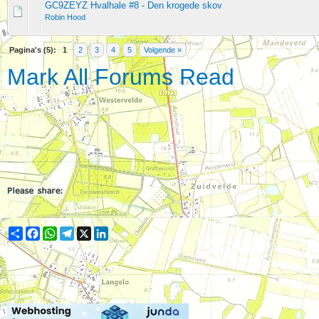
GC9ZEYZ Hvalhale #8 - Den krogede skov
Robin Hood
Pagina's (5):
1
2
3
4
5
Volgende »
Mark All Forums Read
Share
Facebook
WhatsApp
Telegram
X
LinkedIn