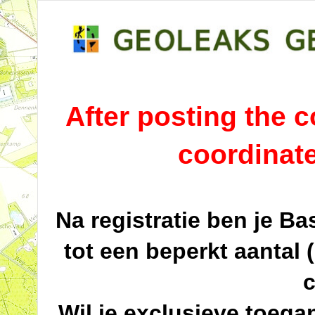
After posting the co
coordinat
Na registratie ben je B
tot een beperkt aantal 
c
Wil je exclusieve toega