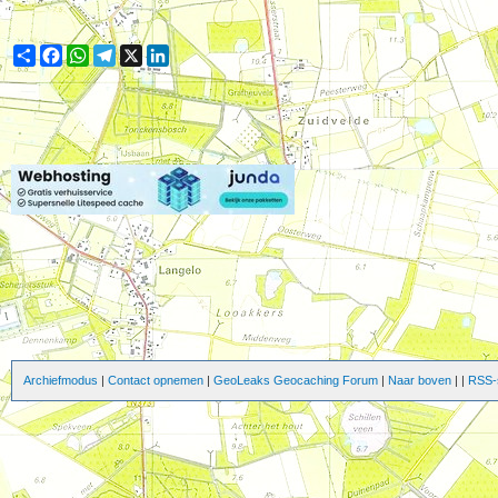
Share
Facebook
WhatsApp
Telegram
X
LinkedIn
Archiefmodus
|
Contact opnemen
|
GeoLeaks Geocaching Forum
|
Naar boven
|
|
RSS-s