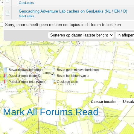
GeoLeaks
Geocaching Adventure Lab caches on GeoLeaks (NL / EN / D)
GeoLeaks
Sorry, maar u heeft geen rechten om topics in dit forum te bekijken.
Bevat nieuwe berichten
Bevat geen nieuwe berichten
Populair topic (recent)
Bevat berichten van u
Populair topic (niet recent)
Gesloten topic
Ga naar locatie:
Mark All Forums Read