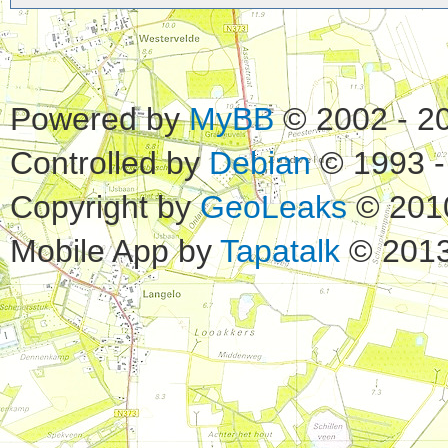
Powered by
MyBB
© 2002 - 2
Controlled by
Debian
© 1993 -
Copyright by
GeoLeaks
© 201
Mobile App by
Tapatalk
© 2013