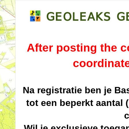
After posting the co
coordinat
Na registratie ben je B
tot een beperkt aantal 
c
Wil je exclusieve toega