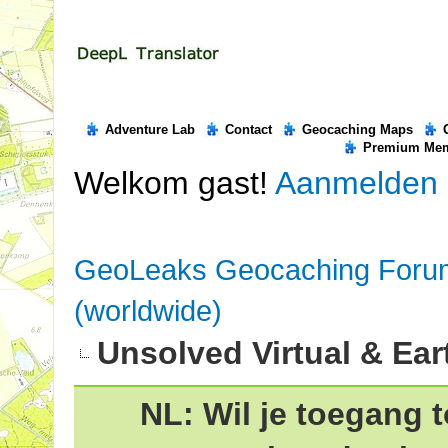
Adventure Lab
Contact
Geocaching Maps
Premium Me
Welkom gast!
Aanmelden
GeoLeaks Geocaching Foru
(worldwide)
Unsolved Virtual & Ea
NL: Wil je toegang t