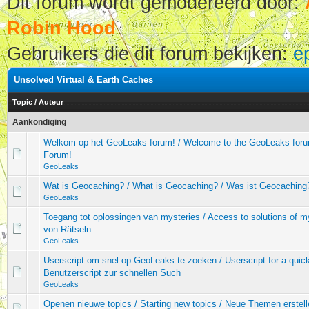
Dit forum wordt gemodereerd door:
Robin Hood
Gebruikers die dit forum bekijken:
e
Unsolved Virtual & Earth Caches
Topic
/
Auteur
Aankondiging
Welkom op het GeoLeaks forum! / Welcome to the GeoLeaks for
Forum!
GeoLeaks
Wat is Geocaching? / What is Geocaching? / Was ist Geocaching
GeoLeaks
Toegang tot oplossingen van mysteries / Access to solutions of 
von Rätseln
GeoLeaks
Userscript om snel op GeoLeaks te zoeken / Userscript for a qui
Benutzerscript zur schnellen Such
GeoLeaks
Openen nieuwe topics / Starting new topics / Neue Themen erstell