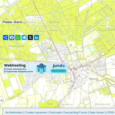
Share
Facebook
WhatsApp
Telegram
X
LinkedIn
Archiefmodus
|
Contact opnemen
|
GeoLeaks Geocaching Forum
|
Naar boven
|
|
RSS-s