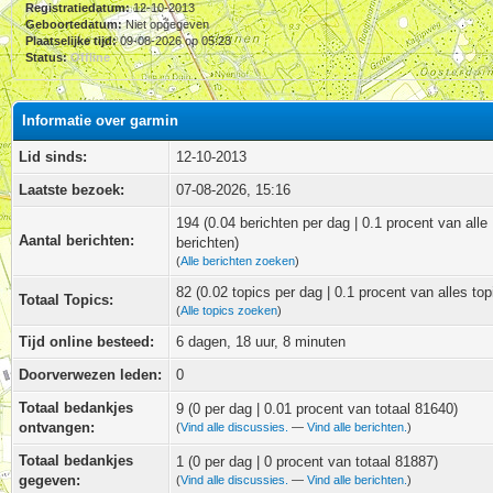
Registratiedatum:
12-10-2013
Geboortedatum:
Niet opgegeven
Plaatselijke tijd:
09-08-2026 op 05:23
Status:
Offline
Informatie over garmin
Lid sinds:
12-10-2013
Laatste bezoek:
07-08-2026, 15:16
194 (0.04 berichten per dag | 0.1 procent van alle
Aantal berichten:
berichten)
(
Alle berichten zoeken
)
82 (0.02 topics per dag | 0.1 procent van alles top
Totaal Topics:
(
Alle topics zoeken
)
Tijd online besteed:
6 dagen, 18 uur, 8 minuten
Doorverwezen leden:
0
Totaal bedankjes
9
(0 per dag | 0.01 procent van totaal 81640)
ontvangen:
(
Vind alle discussies.
—
Vind alle berichten.
)
Totaal bedankjes
1 (0 per dag | 0 procent van totaal 81887)
gegeven:
(
Vind alle discussies.
—
Vind alle berichten.
)