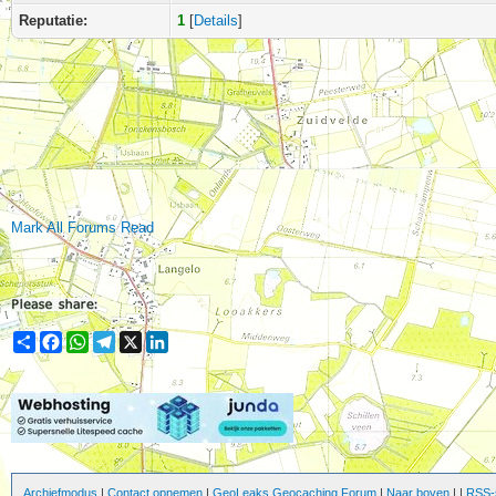
Reputatie:
1
[
Details
]
Mark All Forums Read
Share
Facebook
WhatsApp
Telegram
X
LinkedIn
Archiefmodus
|
Contact opnemen
|
GeoLeaks Geocaching Forum
|
Naar boven
|
|
RSS-s