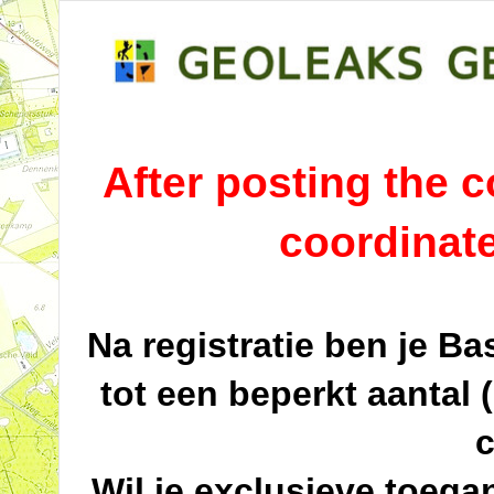
After posting the co
coordinat
Na registratie ben je B
tot een beperkt aantal 
c
Wil je exclusieve toega