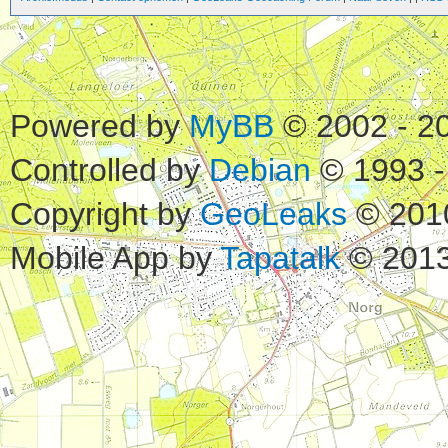
Powered by
MyBB
© 2002 - 2
Controlled by
Debian
© 1993 -
Copyright by
GeoLeaks
© 201
Mobile App by
Tapatalk
© 2013