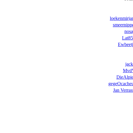
loekenmirj
smeernipp
nosa
Lat8
Ewbeet
jac
Mvd
DieAlpi
gegeOcache
Jan Verras