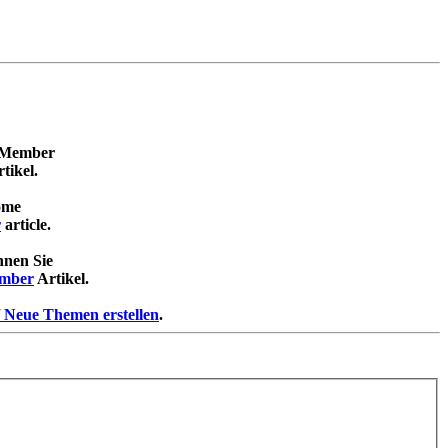
m Member
tikel.
come
r
article.
nnen Sie
mber
Artikel.
/ Neue Themen erstellen
.