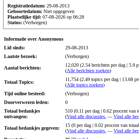
Registratiedatum:
29-08-2013
Geboortedatum:
Niet opgegeven
Plaatselijke tijd:
07-08-2026 op 06:28
Status:
(Verborgen)
Informatie over Anonymous
Lid sinds:
29-08-2013
Laatste bezoek:
(Verborgen)
12,020 (2.54 berichten per dag | 5.9 p
Aantal berichten:
(
Alle berichten zoeken
)
11,754 (2.49 topics per dag | 13.68 pr
Totaal Topics:
(
Alle topics zoeken
)
Tijd online besteed:
(Verborgen)
Doorverwezen leden:
0
Totaal bedankjes
510
(0.11 per dag | 0.62 procent van 
ontvangen:
(
Vind alle discussies.
—
Vind alle ber
15 (0 per dag | 0.02 procent van totaa
Totaal bedankjes gegeven:
(
Vind alle discussies.
—
Vind alle ber