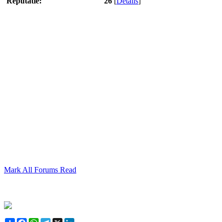
Reputatie:
26
[
Details
]
Mark All Forums Read
Share
Facebook
WhatsApp
Telegram
X
LinkedIn