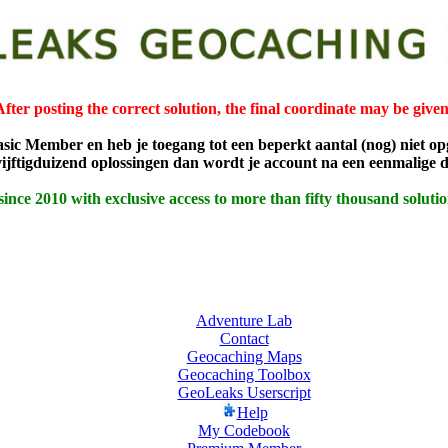
After posting the correct solution, the final coordinate may be given
asic Member en heb je toegang tot een beperkt aantal (nog) niet op
 vijftigduizend oplossingen dan wordt je account na een eenmali
 since 2010 with exclusive access to more than fifty thousand solu
Adventure Lab
Contact
Geocaching Maps
Geocaching Toolbox
GeoLeaks Userscript
Help
My Codebook