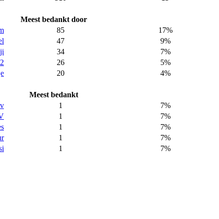
Meest bedankt door
am
85
17%
el
47
9%
ji
34
7%
52
26
5%
je
20
4%
Meest bedankt
kv
1
7%
V
1
7%
es
1
7%
ur
1
7%
si
1
7%