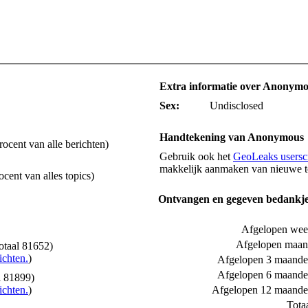
Extra informatie over Anonym
Sex:
Undisclosed
Handtekening van Anonymous
rocent van alle berichten)
Gebruik ook het
GeoLeaks userscr
makkelijk aanmaken van nieuwe t
ocent van alles topics)
Ontvangen en gegeven bedankj
Afgelopen we
Afgelopen maa
totaal 81652)
ichten.
)
Afgelopen 3 maand
Afgelopen 6 maand
l 81899)
ichten.
)
Afgelopen 12 maand
Tota