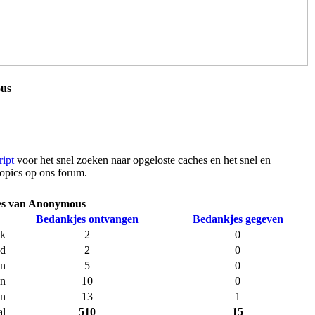
ous
ipt
voor het snel zoeken naar opgeloste caches en het snel en
opics op ons forum.
es van Anonymous
Bedankjes ontvangen
Bedankjes gegeven
ek
2
0
nd
2
0
en
5
0
en
10
0
en
13
1
al
510
15