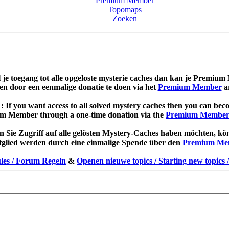
Premium Member
Topomaps
Zoeken
 je toegang tot alle opgeloste mysterie caches dan kan je Premiu
n door een eenmalige donatie te doen via het
Premium Member
ar
 If you want access to all solved mystery caches then you can be
m Member through a one-time donation via the
Premium Membe
 Sie Zugriff auf alle gelösten Mystery-Caches haben möchten, kö
glied werden durch eine einmalige Spende über den
Premium Me
les / Forum Regeln
&
Openen nieuwe topics / Starting new topics 