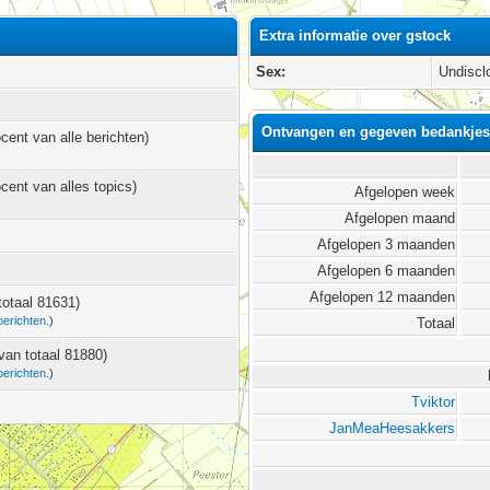
Extra informatie over gstock
Sex:
Undiscl
Ontvangen en gegeven bedankjes
ocent van alle berichten)
ocent van alles topics)
Afgelopen week
Afgelopen maand
Afgelopen 3 maanden
Afgelopen 6 maanden
Afgelopen 12 maanden
totaal 81631)
berichten.
)
Totaal
 van totaal 81880)
berichten.
)
Tviktor
JanMeaHeesakkers