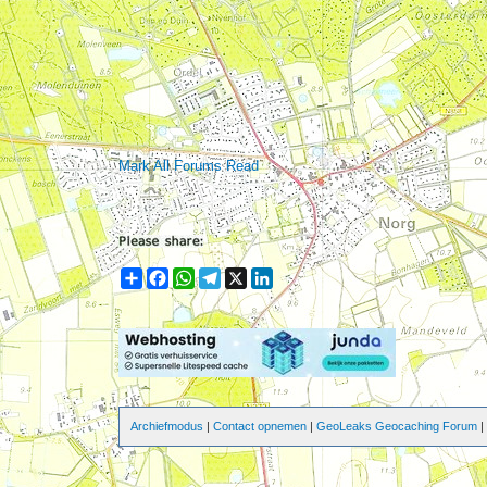
Mark All Forums Read
Share
Facebook
WhatsApp
Telegram
X
LinkedIn
Archiefmodus
|
Contact opnemen
|
GeoLeaks Geocaching Forum