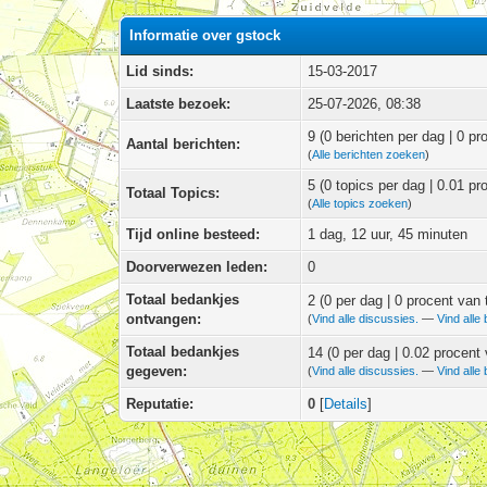
Informatie over gstock
Lid sinds:
15-03-2017
Laatste bezoek:
25-07-2026, 08:38
9 (0 berichten per dag | 0 pr
Aantal berichten:
(
Alle berichten zoeken
)
5 (0 topics per dag | 0.01 pr
Totaal Topics:
(
Alle topics zoeken
)
Tijd online besteed:
1 dag, 12 uur, 45 minuten
Doorverwezen leden:
0
Totaal bedankjes
2
(0 per dag | 0 procent van 
ontvangen:
(
Vind alle discussies.
—
Vind alle 
Totaal bedankjes
14 (0 per dag | 0.02 procent
gegeven:
(
Vind alle discussies.
—
Vind alle 
Reputatie:
0
[
Details
]