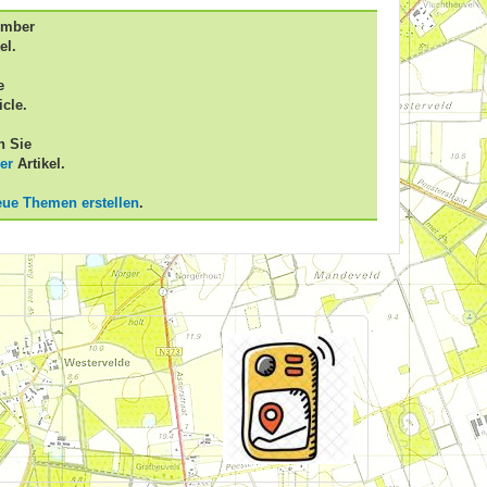
ember
el.
e
icle.
n Sie
er
Artikel.
eue Themen erstellen
.