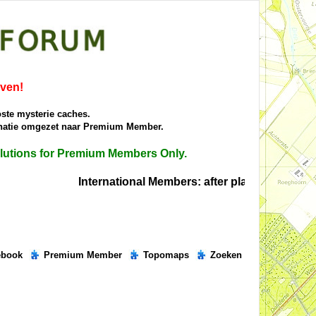
iven!
oste mysterie caches.
donatie omgezet naar Premium Member.
solutions for Premium Members Only.
International Members: after placing the right s
ebook
Premium Member
Topomaps
Zoeken