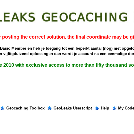
r posting the correct solution, the final coordinate may be g
e Basic Member en heb je toegang tot een beperkt aantal (nog) niet opgel
dan vijftigduizend oplossingen dan wordt je account na een eenmalige 
ce 2010 with exclusive access to more than fifty thousand 
Geocaching Toolbox
GeoLeaks Userscript
Help
My Cod