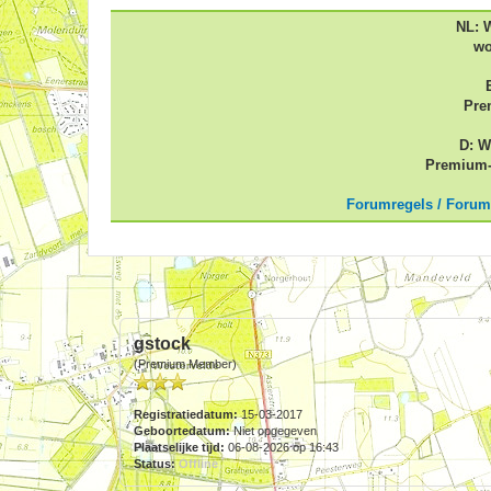
NL: 
wo
Pre
D: W
Premium-
Forumregels / Forum
gstock
(Premium Member)
Registratiedatum:
15-03-2017
Geboortedatum:
Niet opgegeven
Plaatselijke tijd:
06-08-2026 op 16:43
Status:
Offline