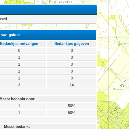
osed
 van gstock
Bedankjes ontvangen
Bedankjes gegeven
0
0
1
0
1
0
1
0
1
0
2
14
Meest bedankt door
1
50%
1
50%
Meest bedankt