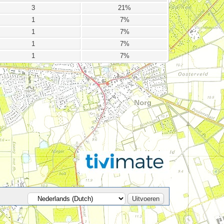
3
21%
1
7%
1
7%
1
7%
1
7%