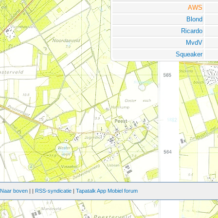
AWS
Blond
Ricardo
MvdV
Squeaker
|
Naar boven
|
|
RSS-syndicatie
|
Tapatalk App Mobiel forum