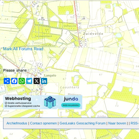
Mark All Forums Read
Share
Facebook
WhatsApp
Telegram
X
LinkedIn
Archiefmodus
|
Contact opnemen
|
GeoLeaks Geocaching Forum
|
Naar boven
|
|
RSS-s