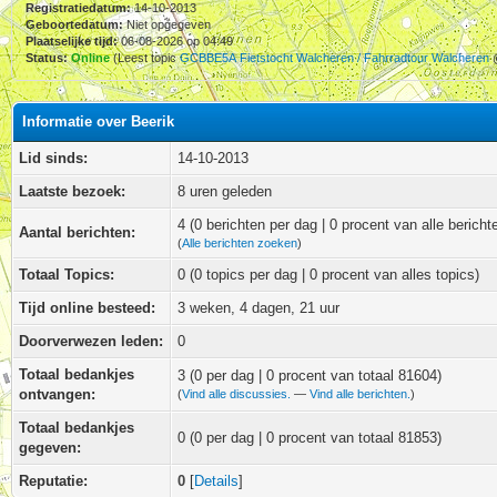
Registratiedatum:
14-10-2013
Geboortedatum:
Niet opgegeven
Plaatselijke tijd:
06-08-2026 op 04:49
Status:
Online
(Leest topic
GCBBE5A Fietstocht Walcheren / Fahrradtour Walcheren
Informatie over Beerik
Lid sinds:
14-10-2013
Laatste bezoek:
8 uren geleden
4 (0 berichten per dag | 0 procent van alle bericht
Aantal berichten:
(
Alle berichten zoeken
)
Totaal Topics:
0 (0 topics per dag | 0 procent van alles topics)
Tijd online besteed:
3 weken, 4 dagen, 21 uur
Doorverwezen leden:
0
Totaal bedankjes
3
(0 per dag | 0 procent van totaal 81604)
ontvangen:
(
Vind alle discussies.
—
Vind alle berichten.
)
Totaal bedankjes
0 (0 per dag | 0 procent van totaal 81853)
gegeven:
Reputatie:
0
[
Details
]