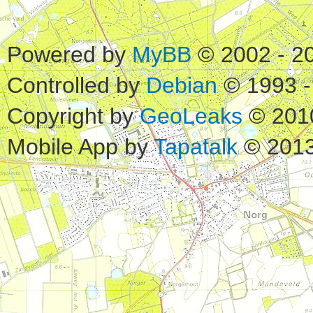
Powered by
MyBB
© 2002 - 2
Controlled by
Debian
© 1993 -
Copyright by
GeoLeaks
© 201
Mobile App by
Tapatalk
© 2013