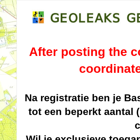
After posting the co
coordinat
Na registratie ben je B
tot een beperkt aantal 
c
Wil je exclusieve toega