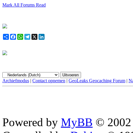
Mark All Forums Read
Share
Facebook
WhatsApp
Telegram
X
LinkedIn
Archiefmodus
|
Contact opnemen
|
GeoLeaks Geocaching Forum
|
Na
Powered by
MyBB
© 2002 