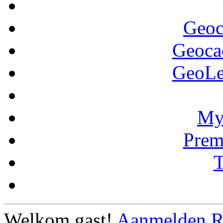
Geoc
Geoca
GeoLe
My
Pre
Welkom gast!
Aanmelden
R