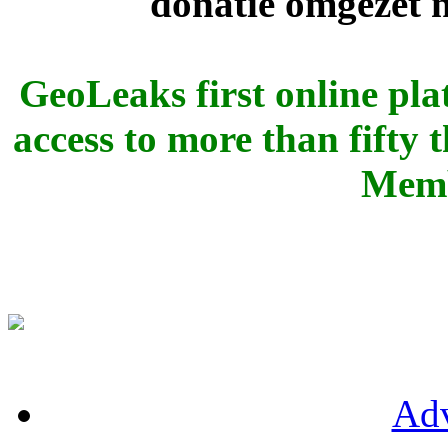
donatie omgezet
GeoLeaks first online pla
access to more than fifty
Memb
Adv