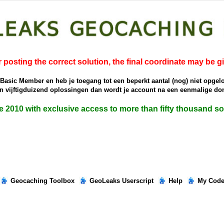
r posting the correct solution, the final coordinate may be g
e Basic Member en heb je toegang tot een beperkt aantal (nog) niet opgel
dan vijftigduizend oplossingen dan wordt je account na een eenmalige 
ce 2010 with exclusive access to more than fifty thousand 
Geocaching Toolbox
GeoLeaks Userscript
Help
My Cod