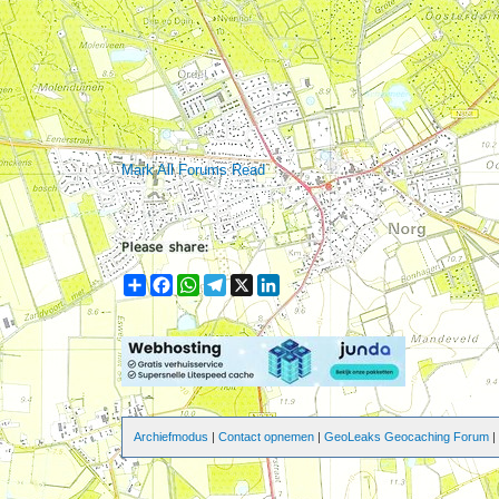
Mark All Forums Read
Share
Facebook
WhatsApp
Telegram
X
LinkedIn
Archiefmodus
|
Contact opnemen
|
GeoLeaks Geocaching Forum