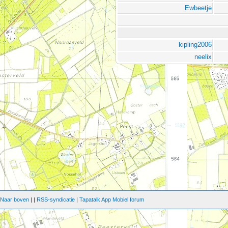
Ewbeetje
kipling2006
neelix
|
Naar boven
|
|
RSS-syndicatie
|
Tapatalk App Mobiel forum