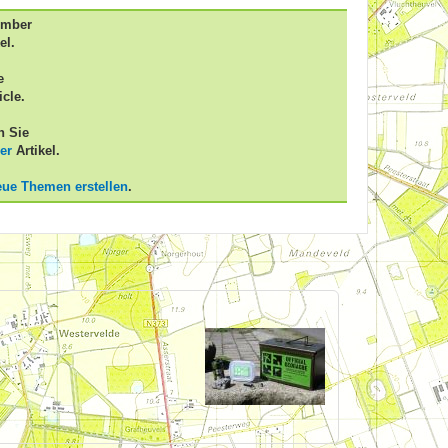
ember
el.
e
icle.
n Sie
er
Artikel.
eue Themen erstellen
.