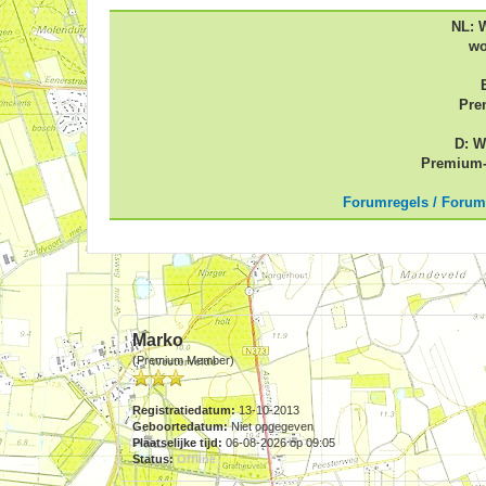
NL: 
wo
Pre
D: W
Premium-
Forumregels / Forum
Marko
(Premium Member)
Registratiedatum:
13-10-2013
Geboortedatum:
Niet opgegeven
Plaatselijke tijd:
06-08-2026 op 09:05
Status:
Offline