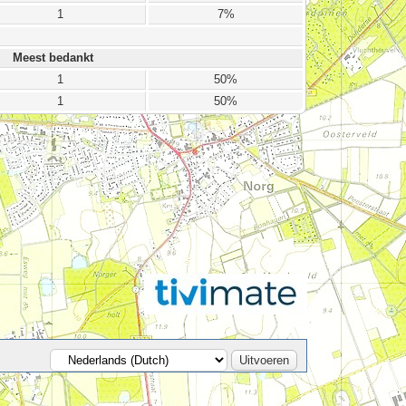
1
7%
Meest bedankt
1
50%
1
50%