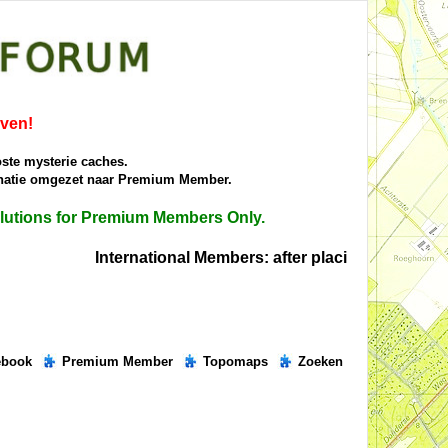
iven!
oste mysterie caches.
donatie omgezet naar Premium Member.
solutions for Premium Members Only.
International Members: after placing the right sol
ebook
Premium Member
Topomaps
Zoeken