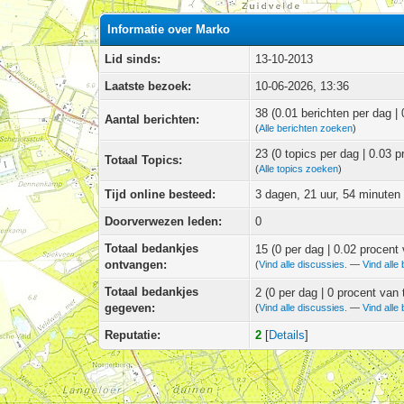
Informatie over Marko
Lid sinds:
13-10-2013
Laatste bezoek:
10-06-2026, 13:36
38 (0.01 berichten per dag | 
Aantal berichten:
(
Alle berichten zoeken
)
23 (0 topics per dag | 0.03 p
Totaal Topics:
(
Alle topics zoeken
)
Tijd online besteed:
3 dagen, 21 uur, 54 minuten
Doorverwezen leden:
0
Totaal bedankjes
15
(0 per dag | 0.02 procent
ontvangen:
(
Vind alle discussies.
—
Vind alle 
Totaal bedankjes
2 (0 per dag | 0 procent van 
gegeven:
(
Vind alle discussies.
—
Vind alle 
Reputatie:
2
[
Details
]