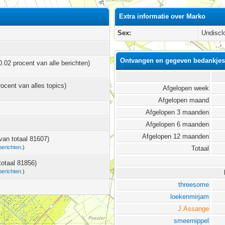
Extra informatie over Marko
Sex:
Undiscl
Ontvangen en gegeven bedankjes
0.02 procent van alle berichten)
rocent van alles topics)
Afgelopen week
Afgelopen maand
Afgelopen 3 maanden
Afgelopen 6 maanden
Afgelopen 12 maanden
 van totaal 81607)
berichten.
)
Totaal
totaal 81856)
berichten.
)
threesome
loekenmirjam
J.Assange
smeernippel