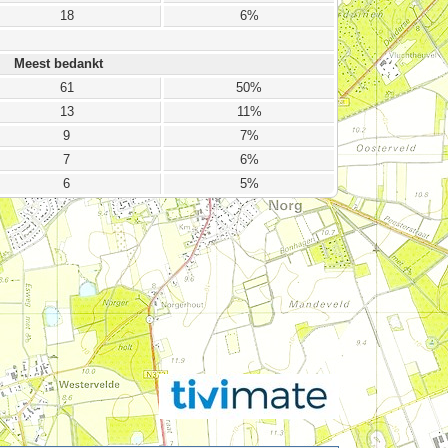
18
6%
Meest bedankt
61
50%
13
11%
9
7%
7
6%
6
5%