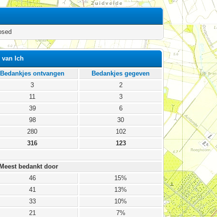
osed
 van Ich
Bedankjes ontvangen
Bedankjes gegeven
3
2
11
3
39
6
98
30
280
102
316
123
Meest bedankt door
46
15%
41
13%
33
10%
21
7%