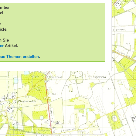
ember
el.
e
icle.
n Sie
er
Artikel.
eue Themen erstellen
.