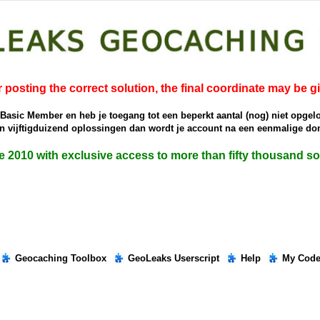
r posting the correct solution, the final coordinate may be g
e Basic Member en heb je toegang tot een beperkt aantal (nog) niet opgel
dan vijftigduizend oplossingen dan wordt je account na een eenmalige 
ce 2010 with exclusive access to more than fifty thousand 
Geocaching Toolbox
GeoLeaks Userscript
Help
My Cod