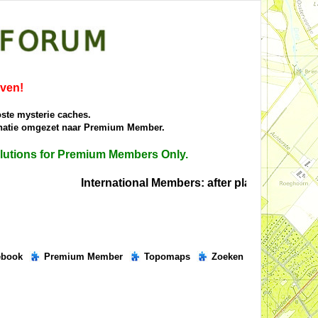
iven!
oste mysterie caches.
donatie omgezet naar Premium Member.
solutions for Premium Members Only.
International Members: after placing the right s
ebook
Premium Member
Topomaps
Zoeken