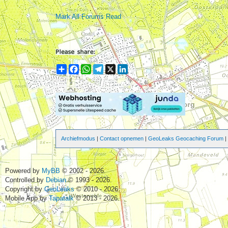
Mark All Forums Read
Share
Facebook
WhatsApp
Telegram
X
LinkedIn
Archiefmodus
|
Contact opnemen
|
GeoLeaks Geocaching Forum
Powered by
MyBB
© 2002 - 2026.
Controlled by
Debian
© 1993 - 2026.
Copyright by
GeoLeaks
© 2010 - 2026.
Mobile App by
Tapatalk
© 2013 - 2026.