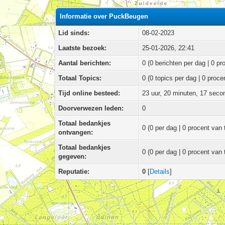
Informatie over PuckBeugen
Lid sinds:
08-02-2023
Laatste bezoek:
25-01-2026, 22:41
Aantal berichten:
0 (0 berichten per dag | 0 pr
Totaal Topics:
0 (0 topics per dag | 0 proce
Tijd online besteed:
23 uur, 20 minuten, 17 sec
Doorverwezen leden:
0
Totaal bedankjes
0
(0 per dag | 0 procent van 
ontvangen:
Totaal bedankjes
0 (0 per dag | 0 procent van 
gegeven:
Reputatie:
0
[
Details
]