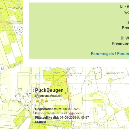
NL: 
wo
Pre
D: W
Premium-
Forumregels / Forum
PuckBeugen
(Premium Member)
Registratiedatum:
08-02-2023
Geboortedatum:
Niet opgegeven
Plaatselijke tijd:
07-08-2026 op 08:57
Status:
Offline