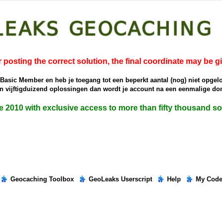
r posting the correct solution, the final coordinate may be g
e Basic Member en heb je toegang tot een beperkt aantal (nog) niet opgel
dan vijftigduizend oplossingen dan wordt je account na een eenmalige 
ce 2010 with exclusive access to more than fifty thousand 
Geocaching Toolbox
GeoLeaks Userscript
Help
My Cod