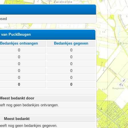
n
osed
s van PuckBeugen
Bedankjes ontvangen
Bedankjes gegeven
0
0
0
0
0
0
0
0
0
0
0
0
Meest bedankt door
eft nog geen bedankjes ontvangen.
Meest bedankt
eeft nog geen bedankjes gegeven.