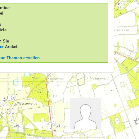
ember
el.
e
icle.
n Sie
er
Artikel.
eue Themen erstellen
.