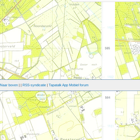
|
Naar boven
|
|
RSS-syndicatie
|
Tapatalk App Mobiel forum