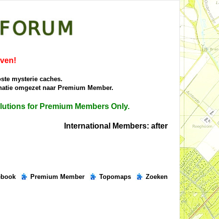
iven!
oste mysterie caches.
donatie omgezet naar Premium Member.
solutions for Premium Members Only.
International Members: after placing the rig
ebook
Premium Member
Topomaps
Zoeken