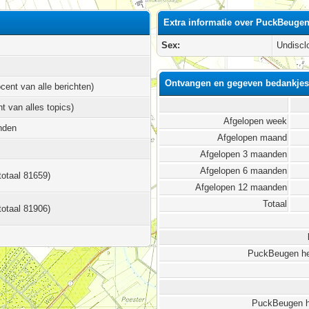
Extra informatie over PuckBeuge
Sex:
Undiscl
Ontvangen en gegeven bedankje
ocent van alle berichten)
nt van alles topics)
Afgelopen week
onden
Afgelopen maand
Afgelopen 3 maanden
Afgelopen 6 maanden
totaal 81659)
Afgelopen 12 maanden
Totaal
totaal 81906)
PuckBeugen he
PuckBeugen h