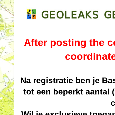
After posting the co
coordinat
Na registratie ben je B
tot een beperkt aantal 
c
Wil je exclusieve toega