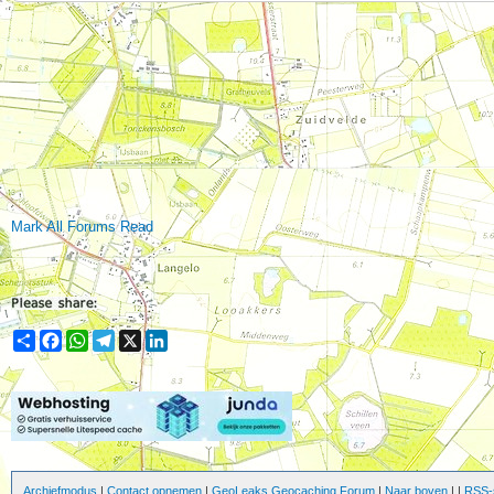
Mark All Forums Read
Share
Facebook
WhatsApp
Telegram
X
LinkedIn
Archiefmodus
|
Contact opnemen
|
GeoLeaks Geocaching Forum
|
Naar boven
|
|
RSS-s