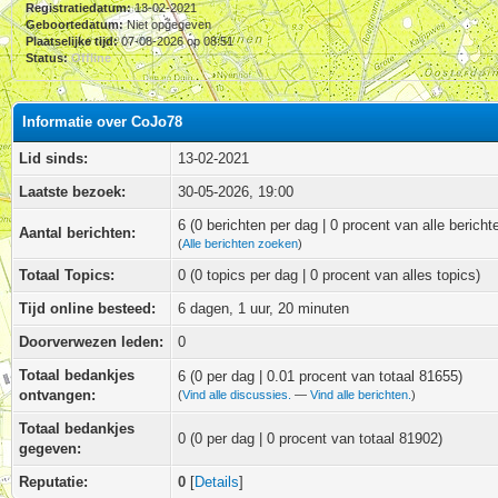
Registratiedatum:
13-02-2021
Geboortedatum:
Niet opgegeven
Plaatselijke tijd:
07-08-2026 op 08:51
Status:
Offline
Informatie over CoJo78
Lid sinds:
13-02-2021
Laatste bezoek:
30-05-2026, 19:00
6 (0 berichten per dag | 0 procent van alle bericht
Aantal berichten:
(
Alle berichten zoeken
)
Totaal Topics:
0 (0 topics per dag | 0 procent van alles topics)
Tijd online besteed:
6 dagen, 1 uur, 20 minuten
Doorverwezen leden:
0
Totaal bedankjes
6
(0 per dag | 0.01 procent van totaal 81655)
ontvangen:
(
Vind alle discussies.
—
Vind alle berichten.
)
Totaal bedankjes
0 (0 per dag | 0 procent van totaal 81902)
gegeven:
Reputatie:
0
[
Details
]