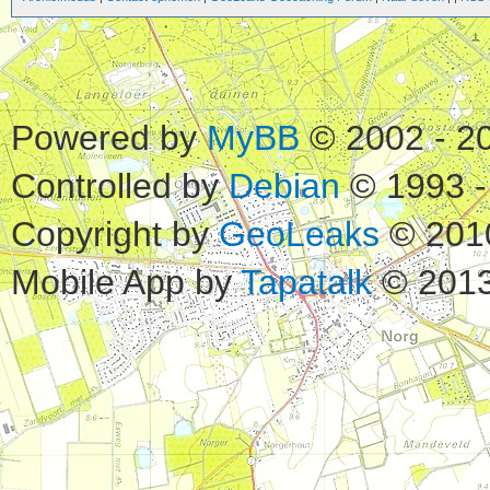
Powered by
MyBB
© 2002 - 2
Controlled by
Debian
© 1993 -
Copyright by
GeoLeaks
© 201
Mobile App by
Tapatalk
© 2013