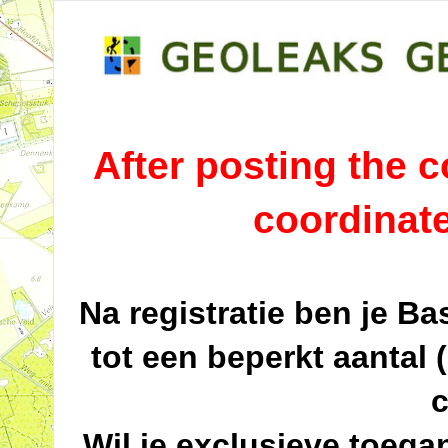
After posting the co
coordinat
Na registratie ben je B
tot een beperkt aantal 
c
Wil je exclusieve toega