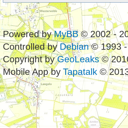
Powered by
MyBB
© 2002 - 2
Controlled by
Debian
© 1993 -
Copyright by
GeoLeaks
© 201
Mobile App by
Tapatalk
© 2013