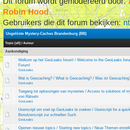
Dit forum wordt gemodereerd door:
Robin Hood
Gebruikers die dit forum bekijken:
n
Ungelöste Mystery-Caches Brandenburg (BB)
Topic
[
afl
]
/
Auteur
Aankondiging
Welkom op het GeoLeaks forum! / Welcome to the GeoLeaks for
Forum!
GeoLeaks
Wat is Geocaching? / What is Geocaching? / Was ist Geocaching
GeoLeaks
Toegang tot oplossingen van mysteries / Access to solutions of 
von Rätseln
GeoLeaks
Userscript om snel op GeoLeaks te zoeken / Userscript for a qui
Benutzerscript zur schnellen Such
GeoLeaks
Openen nieuwe topics / Starting new topics / Neue Themen erstell