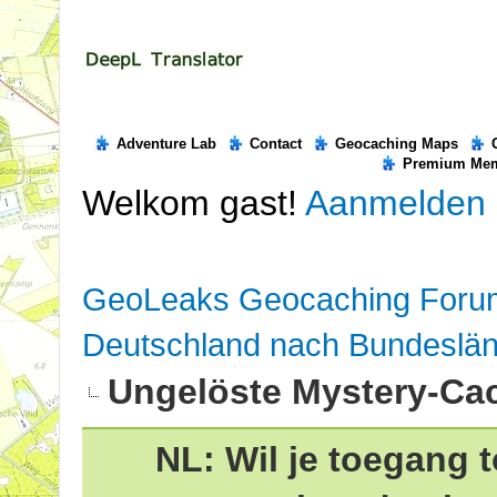
Adventure Lab
Contact
Geocaching Maps
Premium Me
Welkom gast!
Aanmelden
GeoLeaks Geocaching Foru
Deutschland nach Bundeslä
Ungelöste Mystery-Ca
NL: Wil je toegang t