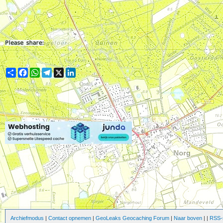
Share
Facebook
WhatsApp
Telegram
X
LinkedIn
Archiefmodus
|
Contact opnemen
|
GeoLeaks Geocaching Forum
|
Naar boven
|
|
RSS-s