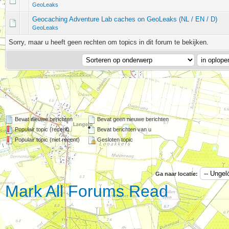
GeoLeaks
Geocaching Adventure Lab caches on GeoLeaks (NL / EN / D)
GeoLeaks
Sorry, maar u heeft geen rechten om topics in dit forum te bekijken.
Bevat nieuwe berichten
Bevat geen nieuwe berichten
Populair topic (recent)
Bevat berichten van u
Populair topic (niet recent)
Gesloten topic
Ga naar locatie:
Mark All Forums Read