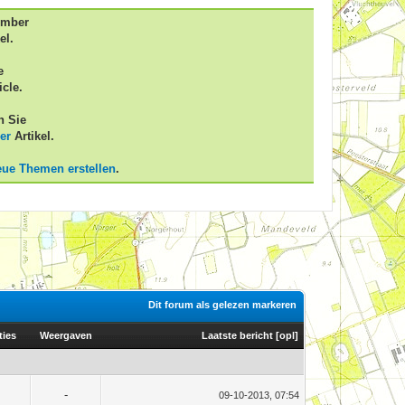
ember
el.
e
icle.
n Sie
er
Artikel.
eue Themen erstellen
.
Dit forum als gelezen markeren
ties
Weergaven
Laatste bericht
[
opl
]
-
09-10-2013, 07:54